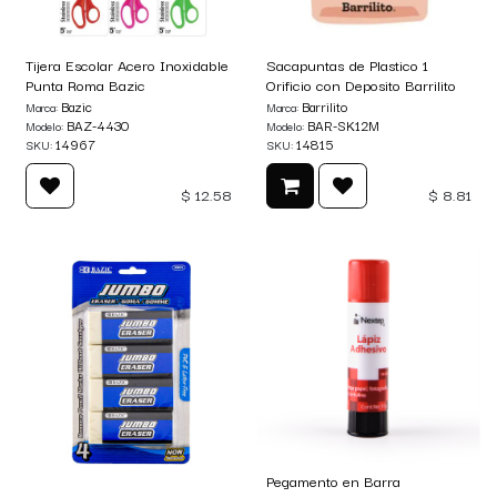
Tijera Escolar Acero Inoxidable
Sacapuntas de Plastico 1
Punta Roma Bazic
Orificio con Deposito Barrilito
Bazic
Barrilito
Marca:
Marca:
BAZ-4430
BAR-SK12M
Modelo:
Modelo:
14967
14815
SKU:
SKU:
$
12.58
$
8.81
Pegamento en Barra