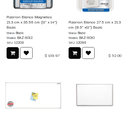
Pizarron Blanco Magnetico
21.3 cm x 35.56 cm (11" x 14")
Pizarron Blanco 27.5 cm x 21.3
Bazic
cm (8.5" x11") Bazic
Bazic
Bazic
Marca:
Marca:
BAZ-6012
BAZ-6010
Modelo:
Modelo:
12206
12096
SKU:
SKU:
$
139.97
$
52.00