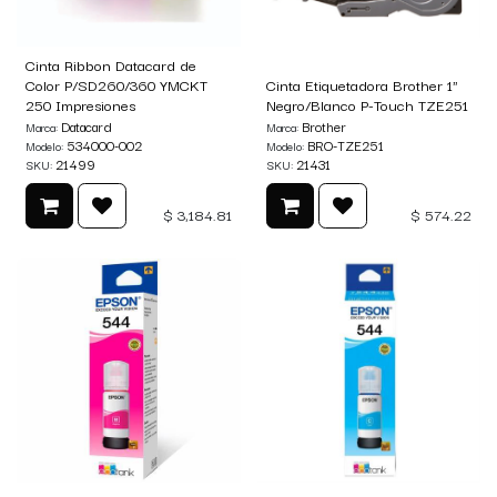
Cinta Ribbon Datacard de
Color P/SD260/360 YMCKT
Cinta Etiquetadora Brother 1"
250 Impresiones
Negro/Blanco P-Touch TZE251
Datacard
Brother
Marca:
Marca:
534000-002
BRO-TZE251
Modelo:
Modelo:
21499
21431
SKU:
SKU:
$
3,184.81
$
574.22