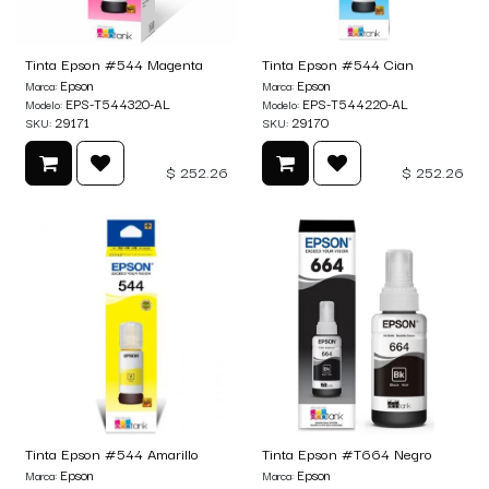
Tinta Epson #544 Magenta
Tinta Epson #544 Cian
Epson
Epson
Marca:
Marca:
EPS-T544320-AL
EPS-T544220-AL
Modelo:
Modelo:
29171
29170
SKU:
SKU:
$
252.26
$
252.26
Tinta Epson #544 Amarillo
Tinta Epson #T664 Negro
Epson
Epson
Marca:
Marca: