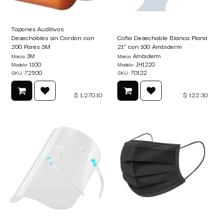
Tapones Auditivos
Desechables sin Cordon con
Cofia Desechable Blanca Plana
200 Pares 3M
21" con 100 Ambiderm
3M
Ambiderm
Marca:
Marca:
1100
JH1220
Modelo:
Modelo:
72500
70122
SKU:
SKU:
$
1,270.10
$
122.30