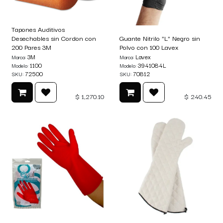
Tapones Auditivos
Desechables sin Cordon con
Guante Nitrilo "L" Negro sin
200 Pares 3M
Polvo con 100 Lavex
3M
Lavex
Marca:
Marca:
1100
3941084L
Modelo:
Modelo:
72500
70812
SKU:
SKU:
$
1,270.10
$
240.45