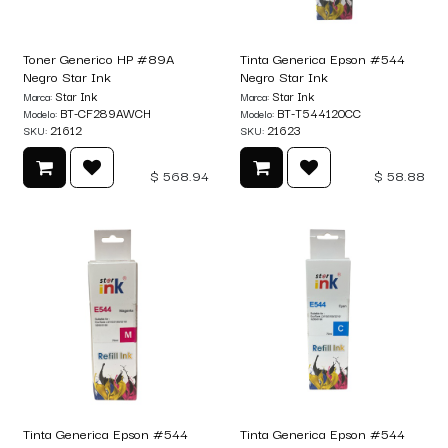
Toner Generico HP #89A
Tinta Generica Epson #544
Negro Star Ink
Negro Star Ink
Star Ink
Star Ink
Marca:
Marca:
BT-CF289AWCH
BT-T544120CC
Modelo:
Modelo:
21612
21623
SKU:
SKU:
$
568.94
$
58.88
Tinta Generica Epson #544
Tinta Generica Epson #544