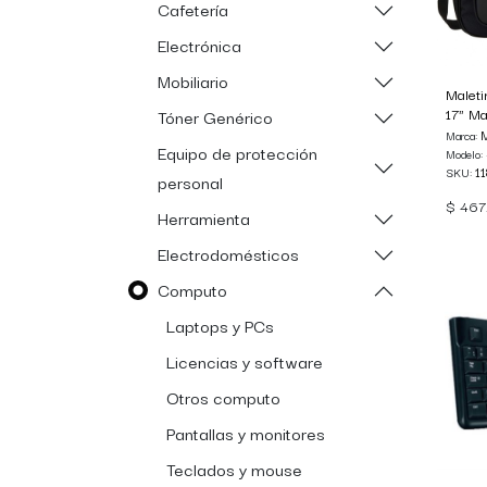
Cafetería
Electrónica
Mobiliario
Maleti
17" M
Tóner Genérico
M
Marca:
Equipo de protección
Modelo:
1
SKU:
personal
$
467
Herramienta
Electrodomésticos
Computo
Laptops y PCs
Licencias y software
Otros computo
Pantallas y monitores
Teclados y mouse