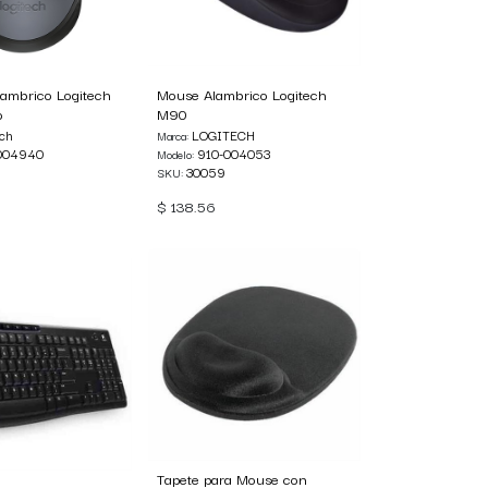
ambrico Logitech
Mouse Alambrico Logitech
o
M90
ech
LOGITECH
Marca:
004940
910-004053
Modelo:
30059
SKU:
$
138.56
Tapete para Mouse con