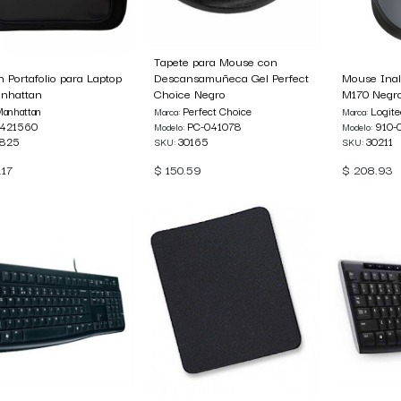
Tapete para Mouse con
n Portafolio para Laptop
Descansamuñeca Gel Perfect
Mouse Inal
anhattan
Choice Negro
M170 Negr
anhattan
Perfect Choice
Logit
Marca:
Marca:
421560
PC-041078
910-
Modelo:
Modelo:
1825
30165
30211
SKU:
SKU:
.17
$
150.59
$
208.93