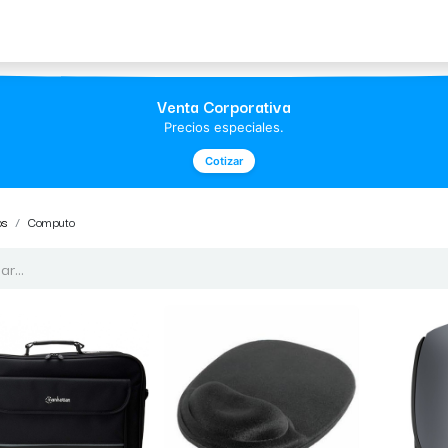
Acerca de Morvil
Contacto
Venta Corporativa
Precios especiales.
Cotizar
os
Computo