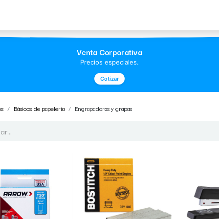
Acerca de Morvil
Contacto
Venta Corporativa
Precios especiales.
Cotizar
os
Básicos de papelería
Engrapadoras y grapas