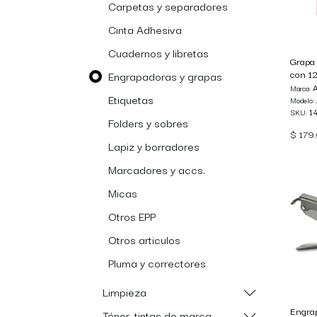
Carpetas y separadores
Cinta Adhesiva
Cuadernos y libretas
Grapa 
con 1
Engrapadoras y grapas
Marca:
Etiquetas
Modelo:
1
SKU:
Folders y sobres
$
179
Lapiz y borradores
Marcadores y accs.
Micas
Otros EPP
Otros articulos
Pluma y correctores
Limpieza
Engra
Tóner, tintas de marca