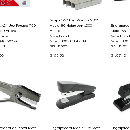
Grapa 1/2" Uso Pesado SB35
1/2'' Uso Pesado T50
Hasta 80 Hojas con 1000
Engrapador
250 Arrow
Bostich
Metal B440
Arrow
Bostich
Bostic
Marca:
Marca:
ARR50824
BOS-SB3512-1M
BOS-
Modelo:
Modelo:
4378
11602
11103
SKU:
SKU:
.03
$
65.53
$
187.40
padora de Pinza Metal
Engrapadora Media Tira Metal
Engrapador