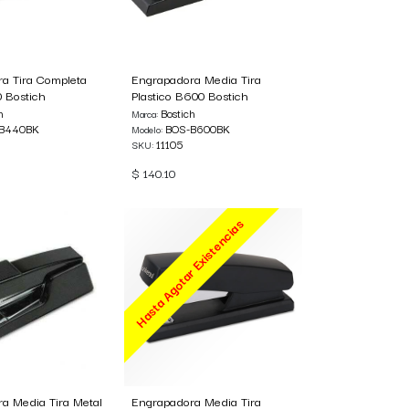
a Tira Completa
Engrapadora Media Tira
 Bostich
Plastico B600 Bostich
h
Bostich
Marca:
B440BK
BOS-B600BK
Modelo:
11105
SKU:
$
140.10
Hasta Agotar Existencias
a Media Tira Metal
Engrapadora Media Tira