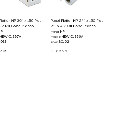
Plotter HP 36" x 150 Pies
Papel Plotter HP 24" x 150 Pies
4.2 Mil Bond Blanco
21 lb 4.2 Mil Bond Blanco
HP
HP
Marca:
HEW-Q1397A
HEW-Q1396A
Modelo:
1033
80162
SKU:
92.09
$
916.26