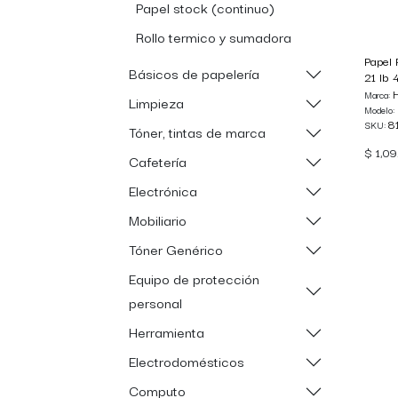
Papel stock (continuo)
Rollo termico y sumadora
Papel 
Básicos de papelería
21 lb 
Marca:
Limpieza
Modelo:
8
SKU:
Tóner, tintas de marca
$
1,0
Cafetería
Electrónica
Mobiliario
Tóner Genérico
Equipo de protección
personal
Herramienta
Electrodomésticos
Computo