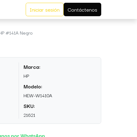
Iniciar sesión
Contáctenos
HP #141A Negro
o
Marca:
HP
Modelo:
HEW-W1410A
SKU:
21621
anos por WhatsApp