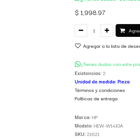
$
1,998.97
Agreg
Agregar a la lista de dese
¿Tienes dudas con este pr
Existencias:
2
Unidad de medida:
Pieza
Térm
inos y condiciones
Políticas de entre
ga
Marca:
HP
Modelo:
HEW-W1410A
SKU:
21621