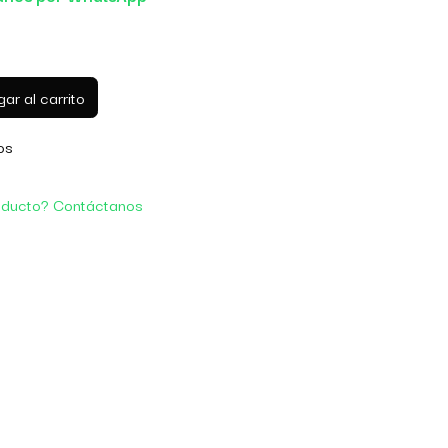
ar al carrito
os
oducto? Contáctanos