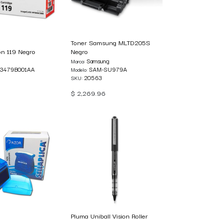
Toner Samsung MLTD205S
n 119 Negro
Negro
Samsung
Marca:
3479B001AA
SAM-SU979A
Modelo:
20563
SKU:
8
$
2,269.96
Pluma Uniball Vision Roller