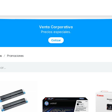
Acerca de Morvil
Contacto
Venta Corporativa
Precios especiales.
Cotizar
os
Promociones