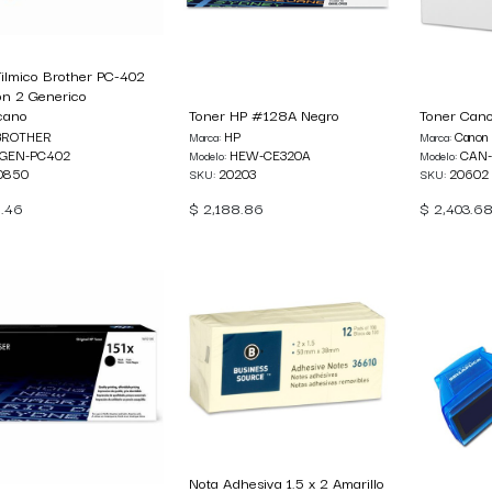
Filmico Brother PC-402
on 2 Generico
cano
Toner HP #128A Negro
Toner Cano
BROTHER
HP
Canon
Marca:
Marca:
GEN-PC402
HEW-CE320A
CAN-
Modelo:
Modelo:
0850
20203
20602
SKU:
SKU:
.46
$
2,188.86
$
2,403.6
Nota Adhesiva 1.5 x 2 Amarillo