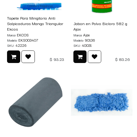
Tapete Para Mingitorio Anti
Salpicaduras Mango Triangular
Jabon en Polvo Bicloro 582 g
Ekcos
Ajax
EKCOS
Ajax
Marca:
Marca:
EKS003407
90136
Modelo:
Modelo:
42226
40031
SKU:
SKU:
$
93.23
$
83.26