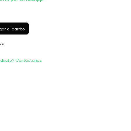
ar al carrito
os
oducto? Contáctanos