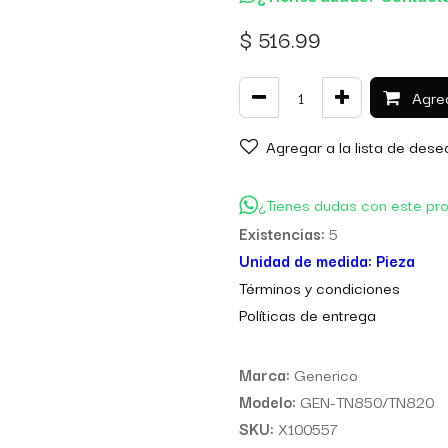
$
516.99
Agreg
Agregar a la lista de dese
¿Tienes dudas con este pr
Existencias:
5
Unidad de medida:
Pieza
Térm
inos y condiciones
Políticas de entre
ga
Marca:
Generico
Modelo:
GEN-TN850/TN820
SKU:
X100557