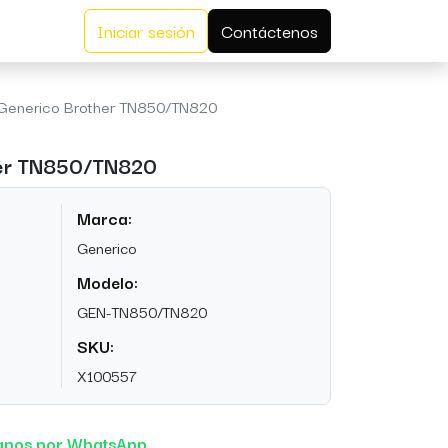
Iniciar sesión
Contáctenos
 Generico Brother TN850/TN820
her TN850/TN820
Marca:
Generico
Modelo:
GEN-TN850/TN820
SKU:
X100557
anos por WhatsApp