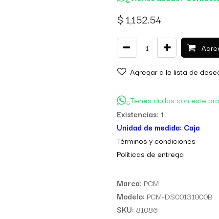
$
1,152.54
Agreg
Agregar a la lista de dese
¿Tienes dudas con este pr
Existencias:
1
Unidad de medida:
Caja
Térm
inos y condiciones
Políticas de entre
ga
Marca:
PCM
Modelo:
PCM-DS00131000B
SKU:
81086