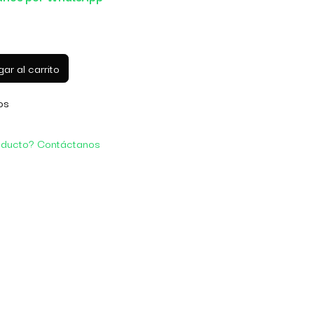
ar al carrito
os
oducto? Contáctanos