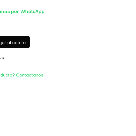
anos por WhatsApp
ar al carrito
os
oducto? Contáctanos