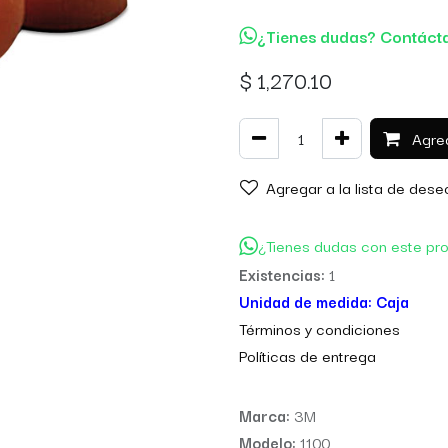
¿Tienes dudas? Contáct
$
1,270.10
Agreg
Agregar a la lista de dese
¿Tienes dudas con este pr
Existencias:
1
Unidad de medida:
Caja
Térm
inos y condiciones
Políticas de entre
ga
Marca:
3M
Modelo:
1100