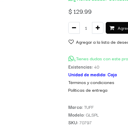
$
129.99
Agreg
Agregar a la lista de dese
¿Tienes dudas con este pr
Existencias:
40
Unidad de medida:
Caja
Térm
inos y condiciones
Políticas de entre
ga
Marca:
TUFF
Modelo:
GLSPL
SKU:
70797