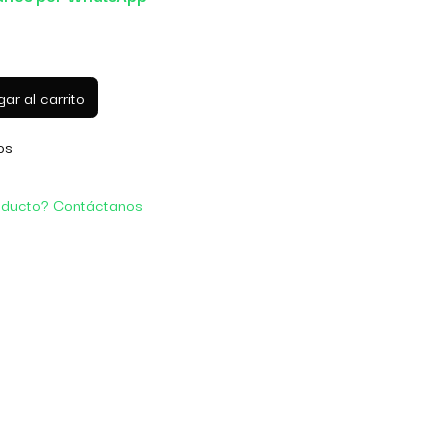
ar al carrito
os
oducto? Contáctanos