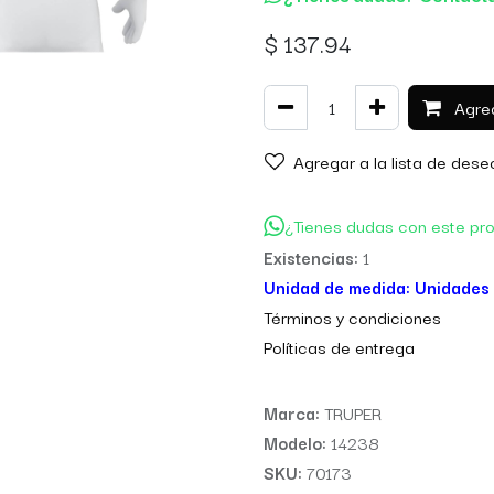
$
137.94
Agreg
Agregar a la lista de dese
¿Tienes dudas con este pr
Existencias:
1
Unidad de medida:
Unidades
Térm
inos y condiciones
Políticas de entre
ga
Marca:
TRUPER
Modelo:
14238
SKU:
70173