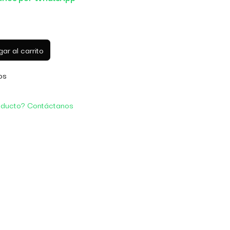
ar al carrito
os
oducto? Contáctanos