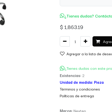
¿Tienes dudas? Contáct
$
1,863.19
Agreg
Agregar a la lista de dese
¿Tienes dudas con este pr
Existencias:
2
Unidad de medida:
Pieza
Térm
inos y condiciones
Políticas de entre
ga
Marca:
Nextep