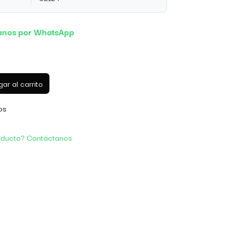
anos por WhatsApp
ar al carrito
os
oducto? Contáctanos