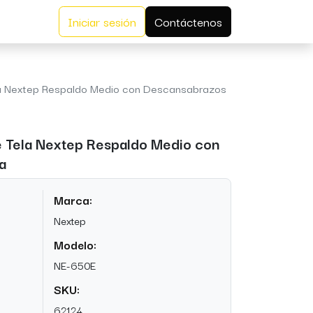
Iniciar sesión
Contáctenos
ela Nextep Respaldo Medio con Descansabrazos
de Tela Nextep Respaldo Medio con
a
Marca:
Nextep
Modelo:
NE-650E
SKU:
62124