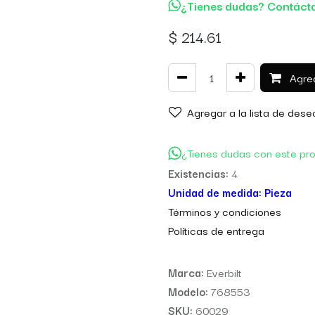
¿Tienes dudas? Contáct
$
214.61
Agreg
Agregar a la lista de dese
¿Tienes dudas con este pr
Existencias:
4
Unidad de medida:
Pieza
Térm
inos y condiciones
Políticas de entre
ga
Marca:
Everbilt
Modelo:
768553
SKU:
60029