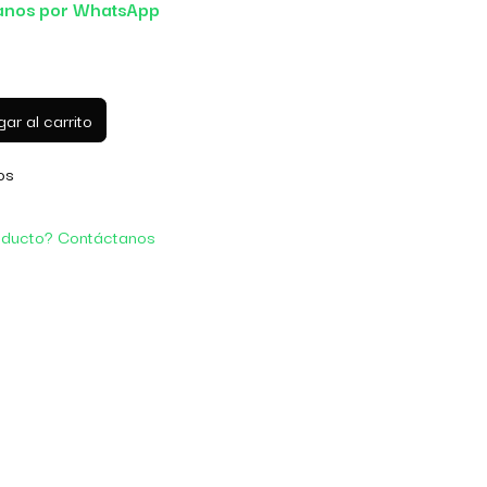
anos por WhatsApp
ar al carrito
os
oducto? Contáctanos