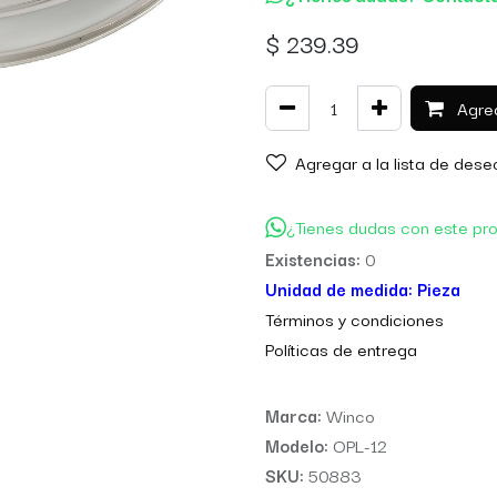
$
239.39
Agreg
Agregar a la lista de dese
¿Tienes dudas con este pr
Existencias:
0
Unidad de medida:
Pieza
Térm
inos y condiciones
Políticas de entre
ga
Marca:
Winco
Modelo:
OPL-12
SKU:
50883