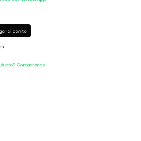
ar al carrito
os
oducto? Contáctanos