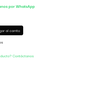
anos por WhatsApp
ar al carrito
os
oducto? Contáctanos