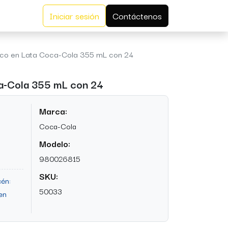
Iniciar sesión
Contáctenos
sco en Lata Coca-Cola 355 mL con 24
a-Cola 355 mL con 24
Marca:
Coca-Cola
Modelo:
980026815
SKU:
én:
50033
en