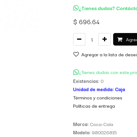
¿Tienes dudas? Contáct
$
696.64
Agreg
Agregar a la lista de dese
¿Tienes dudas con este pr
Existencias:
0
Unidad de medida:
Caja
Térm
inos y condiciones
Políticas de entre
ga
Marca:
Coca-Cola
Modelo:
980026815