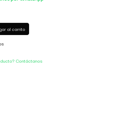
ar al carrito
os
oducto? Contáctanos