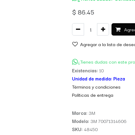
$
86.45
Agreg
Agregar a la lista de dese
¿Tienes dudas con este pr
Existencias:
10
Unidad de medida:
Pieza
Térm
inos y condiciones
Políticas de entre
ga
Marca:
3M
Modelo:
3M 70071314606
SKU:
48450