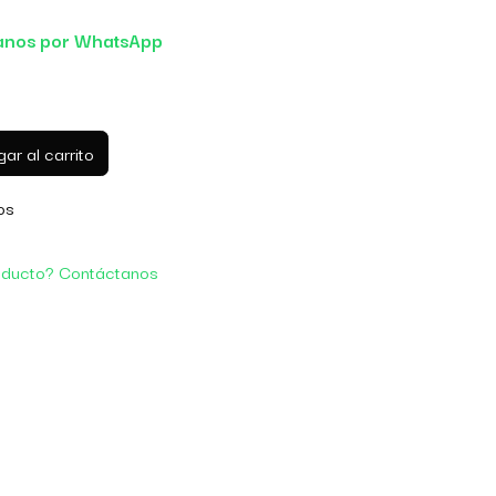
anos por WhatsApp
ar al carrito
os
oducto? Contáctanos