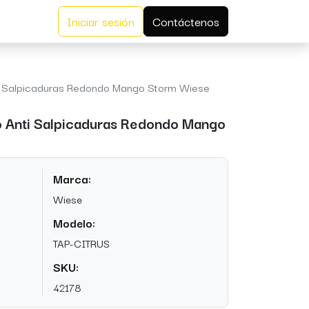
Iniciar sesión
Contáctenos
ti Salpicaduras Redondo Mango Storm Wiese
o Anti Salpicaduras Redondo Mango
Marca:
Wiese
Modelo:
TAP-CITRUS
SKU:
42178