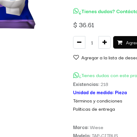
¿Tienes dudas? Contáct
$
36.61
Agreg
Agregar a la lista de dese
¿Tienes dudas con este pr
Existencias:
218
Unidad de medida:
Pieza
Térm
inos y condiciones
Políticas de entre
ga
Marca:
Wiese
Modelo:
TAP-CITRUS