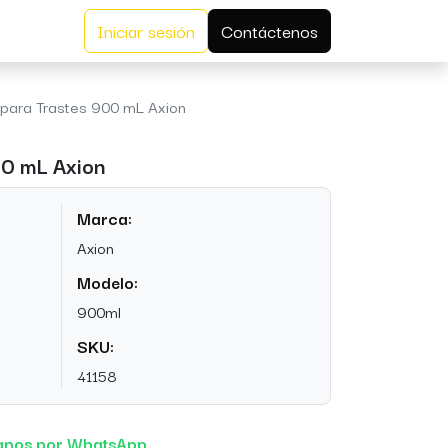
Iniciar sesión
Contáctenos
para Trastes 900 mL Axion
00 mL Axion
Marca:
Axion
Modelo:
900ml
SKU:
41158
anos por WhatsApp