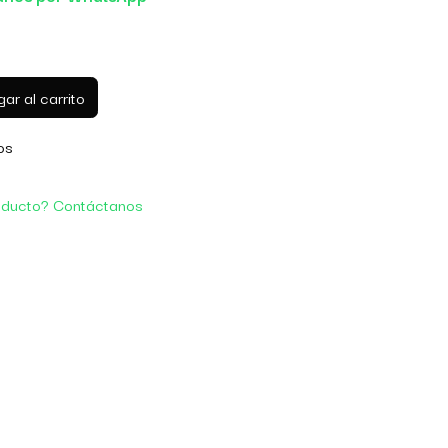
ar al carrito
os
oducto? Contáctanos