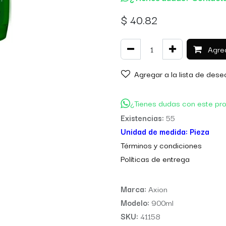
$
40.82
Agreg
Agregar a la lista de dese
¿Tienes dudas con este pr
Existencias:
55
Unidad de medida:
Pieza
Térm
inos y condiciones
Políticas de entre
ga
Marca:
Axion
Modelo:
900ml
SKU:
41158