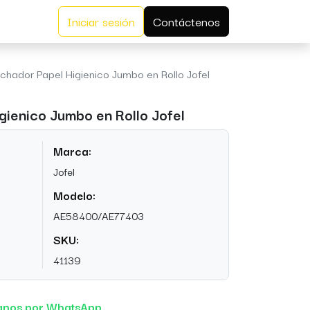
Iniciar sesión
Contáctenos
hador Papel Higienico Jumbo en Rollo Jofel
ienico Jumbo en Rollo Jofel
Marca:
Jofel
Modelo:
AE58400/AE77403
SKU:
41139
anos por WhatsApp