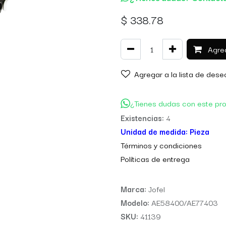
$
338.78
Agreg
Agregar a la lista de dese
¿Tienes dudas con este pr
Existencias:
4
Unidad de medida:
Pieza
Térm
inos y condiciones
Políticas de entre
ga
Marca:
Jofel
Modelo:
AE58400/AE77403
SKU:
41139