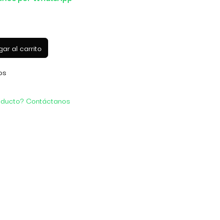
ar al carrito
os
oducto? Contáctanos