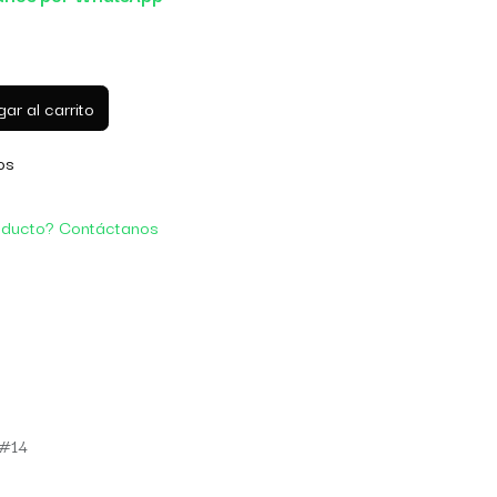
ar al carrito
os
oducto? Contáctanos
 #14