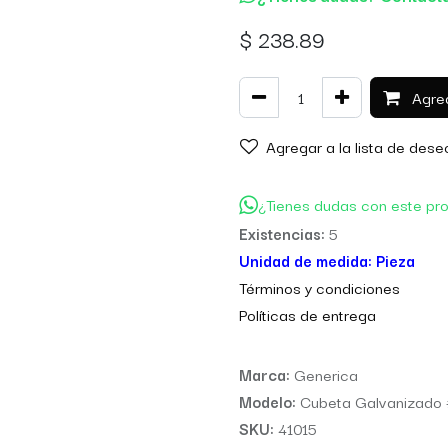
$
238.89
Agreg
Agregar a la lista de dese
¿Tienes dudas con este pr
Existencias:
5
Unidad de medida:
Pieza
Térm
inos y condiciones
Políticas de entre
ga
Marca:
Generica
Modelo:
Cubeta Galvanizado
SKU:
41015