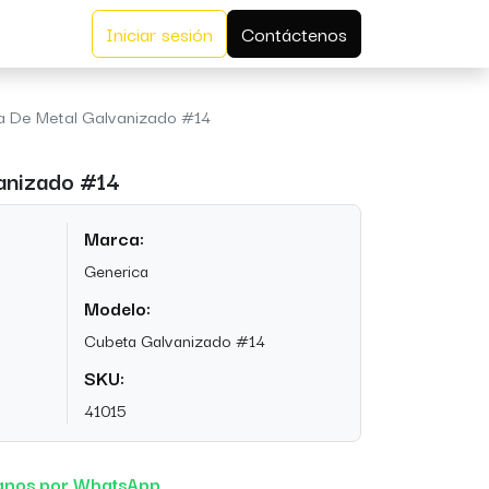
Iniciar sesión
Contáctenos
a De Metal Galvanizado #14
anizado #14
Marca:
Generica
Modelo:
Cubeta Galvanizado #14
SKU:
41015
anos por WhatsApp