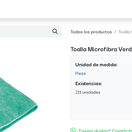
Acerca de Morvil
Contacto
Todos los productos
Toalla
Toalla Microfibra Verd
Unidad de medida:
Pieza
Existencias:
211 unidades
¿Tienes dudas? Contáct