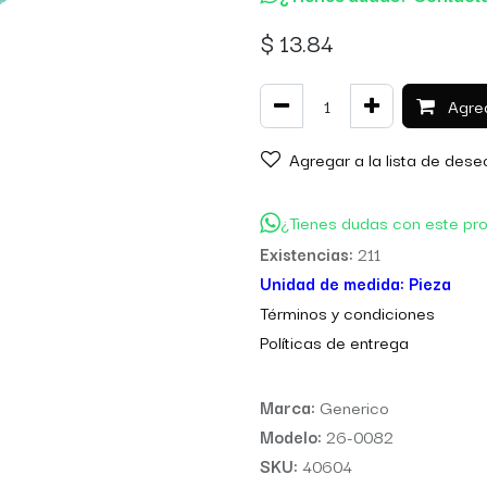
$
13.84
Agreg
Agregar a la lista de dese
¿Tienes dudas con este pr
Existencias:
211
Unidad de medida:
Pieza
Térm
inos y condiciones
Políticas de entre
ga
Marca:
Generico
Modelo:
26-0082
SKU:
40604