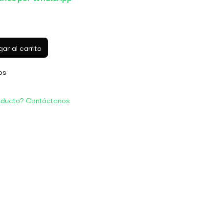
ar al carrito
os
oducto? Contáctanos