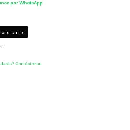
anos por WhatsApp
ar al carrito
os
oducto? Contáctanos