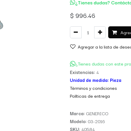
¿Tienes dudas? Contáct
$
996.46
Agreg
Agregar a la lista de dese
¿Tienes dudas con este pr
Existencias:
4
Unidad de medida:
Pieza
Térm
inos y condiciones
Políticas de entre
ga
Marca:
GENERICO
Modelo:
03-2016
SKU:
40584