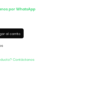
anos por WhatsApp
ar al carrito
os
oducto? Contáctanos