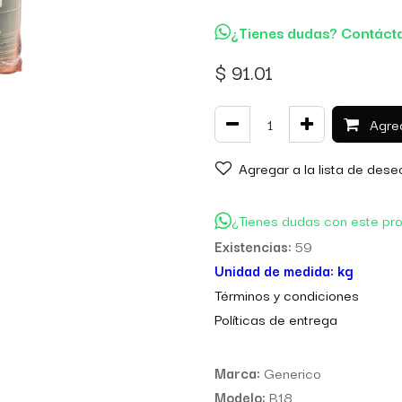
¿Tienes dudas? Contáct
$
91.01
Agreg
Agregar a la lista de dese
¿Tienes dudas con este pr
Existencias:
59
Unidad de medida:
kg
Térm
inos y condiciones
Políticas de entre
ga
Marca:
Generico
Modelo:
B18