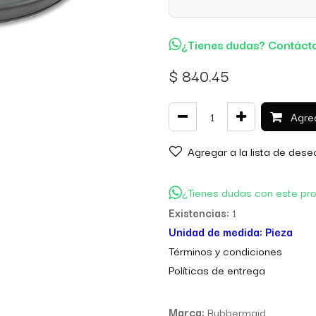
¿Tienes dudas? Contáct
$
840.45
Agreg
Agregar a la lista de dese
¿Tienes dudas con este pr
Existencias:
1
Unidad de medida:
Pieza
Térm
inos y condiciones
Políticas de entre
ga
Marca:
Rubbermaid