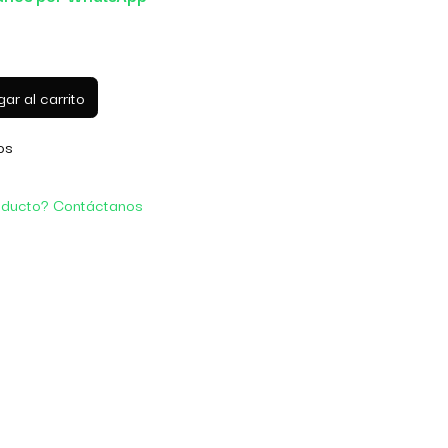
ar al carrito
os
oducto? Contáctanos