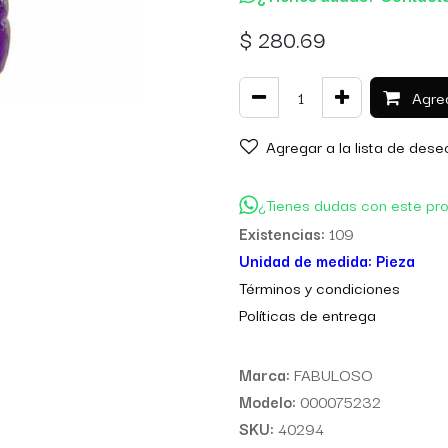
$
280.69
Agreg
Agregar a la lista de dese
¿Tienes dudas con este pr
Existencias:
109
Unidad de medida:
Pieza
Térm
inos y condiciones
Políticas de entre
ga
Marca:
FABULOSO
Modelo:
000075232
SKU:
40294