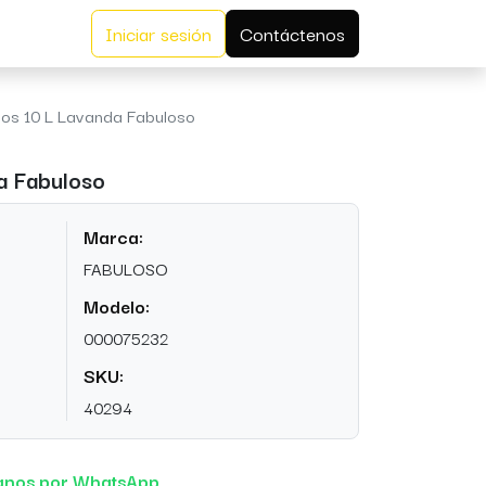
Iniciar sesión
Contáctenos
sos 10 L Lavanda Fabuloso
a Fabuloso
Marca:
FABULOSO
Modelo:
000075232
SKU:
40294
anos por WhatsApp