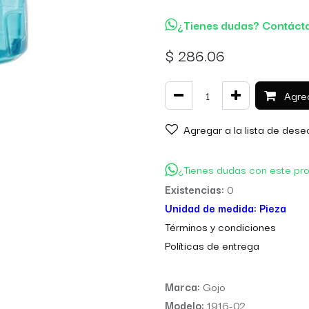
¿Tienes dudas? Contáct
$
286.06
Agreg
Agregar a la lista de dese
¿Tienes dudas con este pr
Existencias:
0
Unidad de medida:
Pieza
Térm
inos y condiciones
Políticas de entre
ga
Marca:
Gojo
Modelo:
1916-02