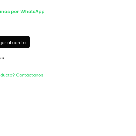
anos por WhatsApp
ar al carrito
os
oducto? Contáctanos