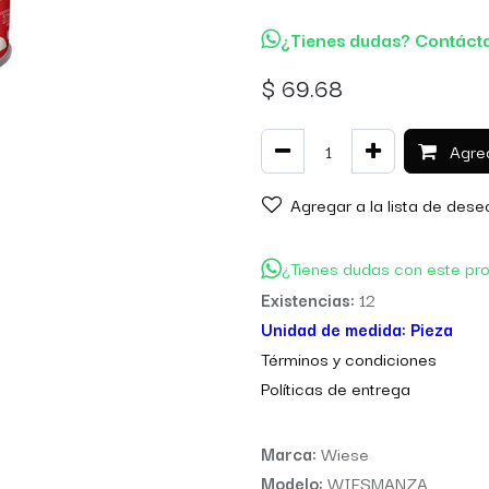
¿Tienes dudas? Contáct
$
69.68
Agreg
Agregar a la lista de dese
¿Tienes dudas con este pr
Existencias:
12
Unidad de medida:
Pieza
Térm
inos y condiciones
Políticas de entre
ga
Marca:
Wiese
Modelo:
WIESMANZA