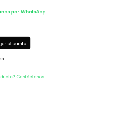
anos por WhatsApp
ar al carrito
os
oducto? Contáctanos