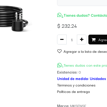
¿Tienes dudas? Contáct
$
232.24
Agreg
Agregar a la lista de dese
¿Tienes dudas con este pr
Existencias:
0
Unidad de medida:
Unidades
Térm
inos y condiciones
Políticas de entre
ga
Marca:
MKSENSE