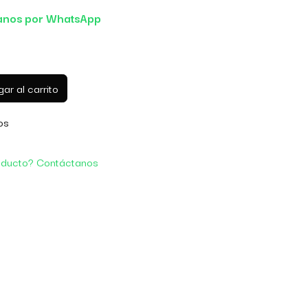
anos por WhatsApp
ar al carrito
os
oducto? Contáctanos