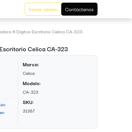
Iniciar sesión
Contáctenos
adora 8 Digitos Escritorio Celica CA-323
 Escritorio Celica CA-323
Marca:
Celica
Modelo:
CA-323
SKU:
én:
31387
 en