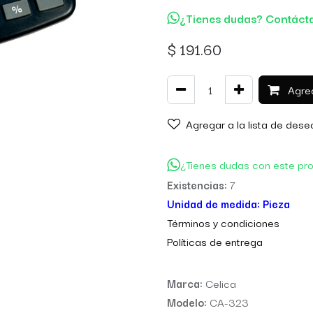
¿Tienes dudas? Contáct
$
191.60
Agreg
Agregar a la lista de dese
¿Tienes dudas con este pr
Existencias:
7
Unidad de medida:
Pieza
Térm
inos y condiciones
Políticas de entre
ga
Marca:
Celica
Modelo:
CA-323