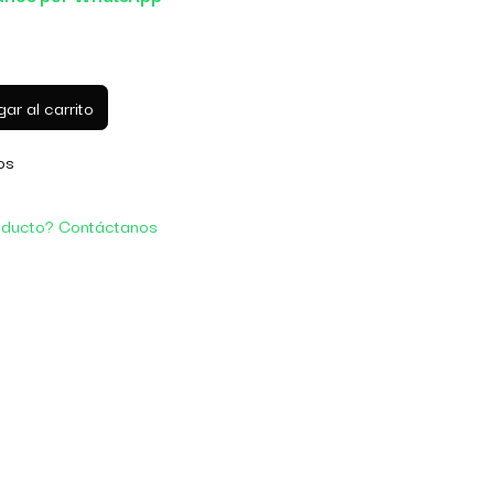
ar al carrito
os
oducto? Contáctanos