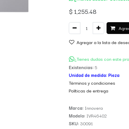
$
1,255.48
Agreg
Agregar a la lista de dese
¿Tienes dudas con este pr
Existencias:
5
Unidad de medida:
Pieza
Térm
inos y condiciones
Políticas de entre
ga
Marca:
Innovera
Modelo:
IVR46402
SKU:
30091