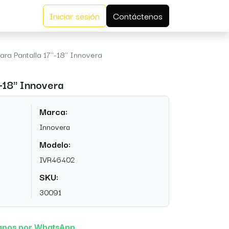
Iniciar sesión
Contáctenos
para Pantalla 17''-18" Innovera
''-18" Innovera
Marca:
Innovera
Modelo:
IVR46402
SKU:
30091
anos por WhatsApp