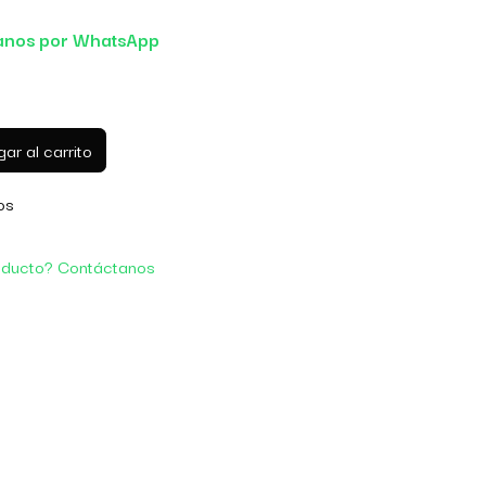
anos por WhatsApp
ar al carrito
os
oducto? Contáctanos