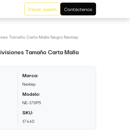
Iniciar sesión
Contáctenos
iones Tamaño Carta Malla Negro Nextep
ivisiones Tamaño Carta Malla
Marca:
Nextep
Modelo:
NE-176P5
SKU:
17440