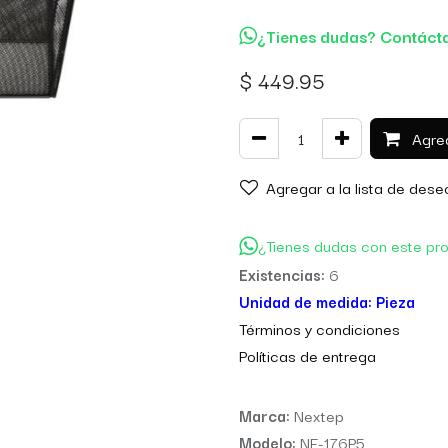
¿Tienes dudas? Contáct
$
449.95
Agreg
Agregar a la lista de dese
¿Tienes dudas con este pr
Existencias:
6
Unidad de medida:
Pieza
Térm
inos y condiciones
Políticas de entre
ga
Marca:
Nextep
Modelo:
NE-176P5