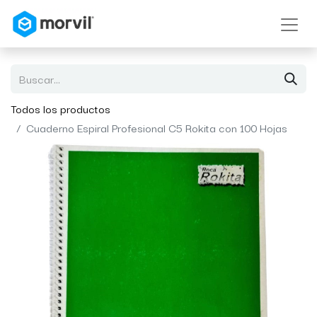
Todos los productos
Cuaderno Espiral Profesional C5 Rokita con 100 Hojas