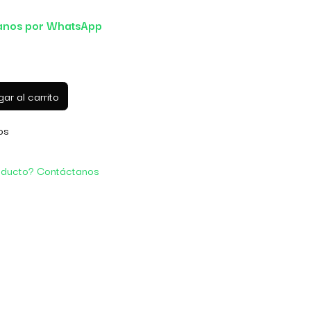
anos por WhatsApp
ar al carrito
os
oducto? Contáctanos