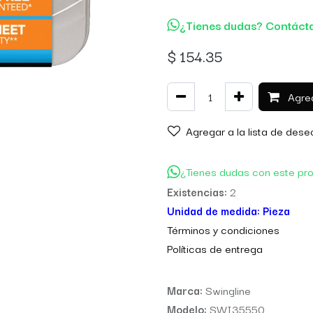
¿Tienes dudas? Contáct
$
154.35
Agreg
Agregar a la lista de dese
¿Tienes dudas con este pr
Existencias:
2
Unidad de medida:
Pieza
Térm
inos y condiciones
Políticas de entre
ga
Marca:
Swingline
Modelo:
SWI35550