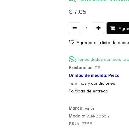
$
7.05
Agreg
Agregar a la lista de dese
¿Tienes dudas con este pr
Existencias:
96
Unidad de medida:
Pieza
Térm
inos y condiciones
Políticas de entre
ga
Marca:
Vinci
Modelo:
VIN-36554
SKU:
12788