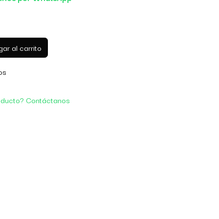
ar al carrito
os
oducto? Contáctanos