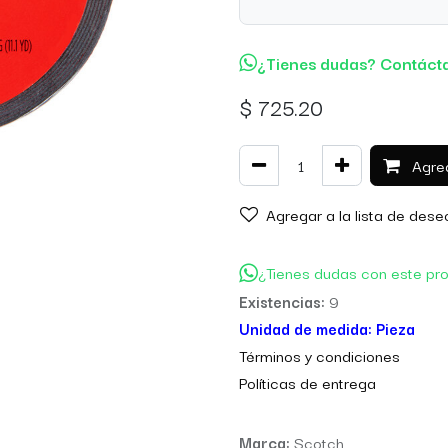
¿Tienes dudas? Contáct
$
725.20
Agreg
Agregar a la lista de dese
¿Tienes dudas con este pr
Existencias:
9
Unidad de medida:
Pieza
Térm
inos y condiciones
Políticas de entre
ga
Marca:
Scotch