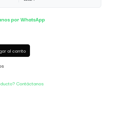
anos por WhatsApp
ar al carrito
os
oducto? Contáctanos