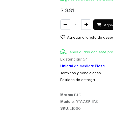
$
3.91
Agreg
Agregar a la lista de dese
¿Tienes dudas con este pr
Existencias:
54
Unidad de medida:
Pieza
Térm
inos y condiciones
Políticas de entre
ga
Marca:
BIC
Modelo:
BICGSF11BK
SKU:
11960