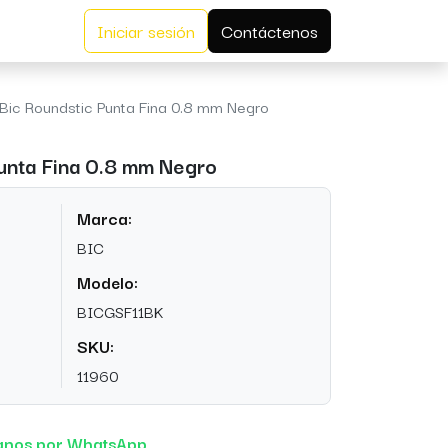
Iniciar sesión
Contáctenos
Bic Roundstic Punta Fina 0.8 mm Negro
unta Fina 0.8 mm Negro
Marca:
BIC
Modelo:
BICGSF11BK
SKU:
11960
anos por WhatsApp