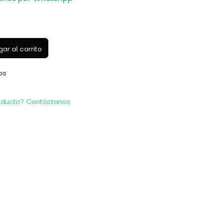
ar al carrito
os
oducto? Contáctanos