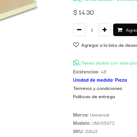
$
14.30
Agreg
Agregar a la lista de dese
¿Tienes dudas con este pr
Existencias:
48
Unidad de medida:
Pieza
Térm
inos y condiciones
Políticas de entre
ga
Marca:
Universal
Modelo:
UNV35672
SKU:
11843