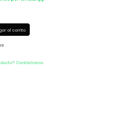
ar al carrito
os
oducto? Contáctanos