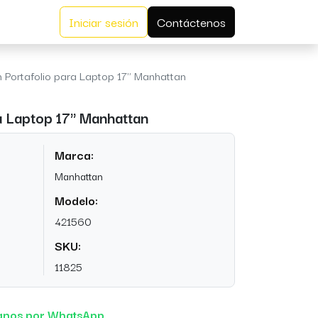
Iniciar sesión
Contáctenos
n Portafolio para Laptop 17" Manhattan
a Laptop 17" Manhattan
Marca:
Manhattan
Modelo:
421560
SKU:
11825
anos por WhatsApp