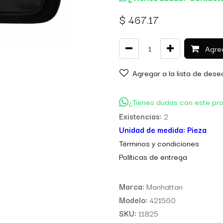
$
467.17
Agreg
Agregar a la lista de dese
¿Tienes dudas con este pr
Existencias:
2
Unidad de medida:
Pieza
Térm
inos y condiciones
Políticas de entre
ga
Marca:
Manhattan
Modelo:
421560
SKU:
11825