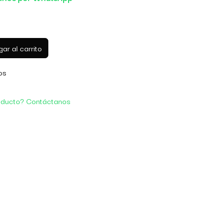
ar al carrito
os
oducto? Contáctanos