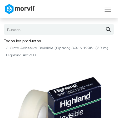
Todos los productos
Cinta Adhesiva Invisible (Opaco) 3/4" x 1296" (33 m)
Highland #6200