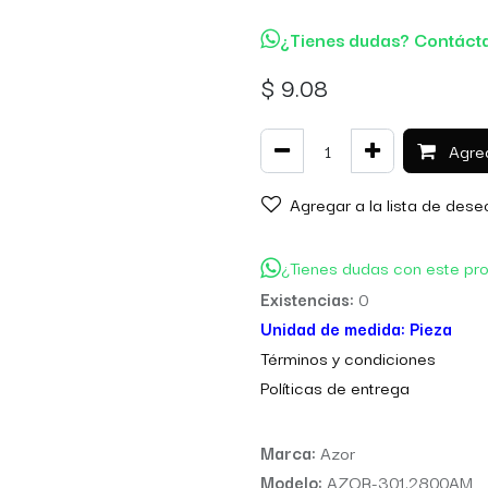
¿Tienes dudas? Contáct
$
9.08
Agreg
Agregar a la lista de dese
¿Tienes dudas con este pr
Existencias:
0
Unidad de medida:
Pieza
Térm
inos y condiciones
Políticas de entre
ga
Marca:
Azor
Modelo:
AZOR-301.2800AM