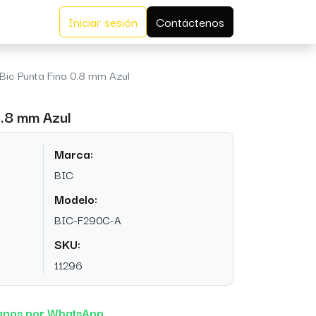
Iniciar sesión
Contáctenos
Bic Punta Fina 0.8 mm Azul
0.8 mm Azul
Marca:
BIC
Modelo:
BIC-F290C-A
SKU:
11296
anos por WhatsApp