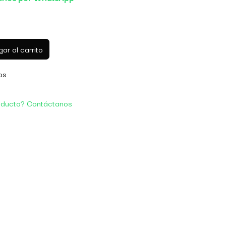
ar al carrito
os
oducto? Contáctanos