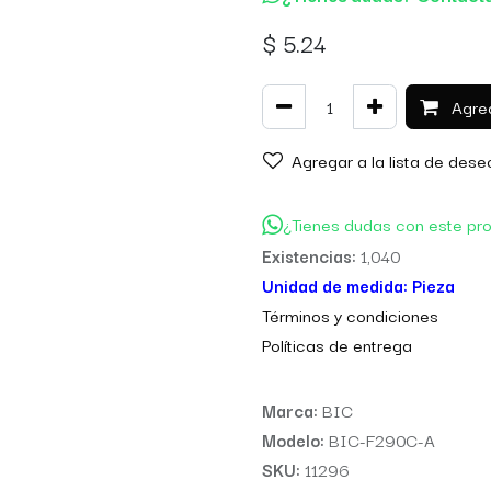
$
5.24
Agreg
Agregar a la lista de dese
¿Tienes dudas con este pr
Existencias:
1,040
Unidad de medida:
Pieza
Térm
inos y condiciones
Políticas de entre
ga
Marca:
BIC
Modelo:
BIC-F290C-A
SKU:
11296