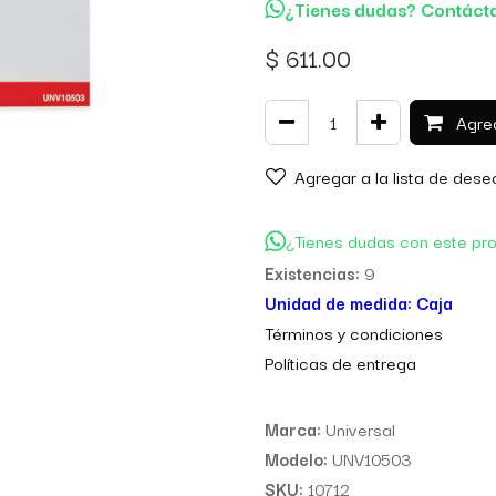
¿Tienes dudas? Contáct
$
611.00
Agreg
Agregar a la lista de dese
¿Tienes dudas con este pr
Existencias:
9
Unidad de medida:
Caja
Térm
inos y condiciones
Políticas de entre
ga
Marca:
Universal
Modelo:
UNV10503
SKU:
10712