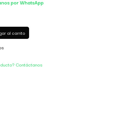
anos por WhatsApp
ar al carrito
os
oducto? Contáctanos