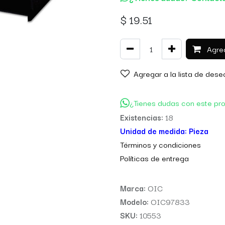
$
19.51
Agreg
Agregar a la lista de dese
¿Tienes dudas con este pr
Existencias:
18
Unidad de medida:
Pieza
Térm
inos y condiciones
Políticas de entre
ga
Marca:
OIC
Modelo:
OIC97833
SKU:
10553