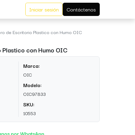
Iniciar sesión
Contáctenos
ero de Escritorio Plastico con Humo OIC
io Plastico con Humo OIC
Marca:
OIC
Modelo:
OIC97833
SKU:
10553
anos por WhatsApp