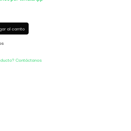
ar al carrito
os
oducto? Contáctanos